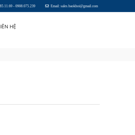
.85.11.69 - 0908.075.239
Email: sales.baokhoi@gmail.com
LIÊN HỆ