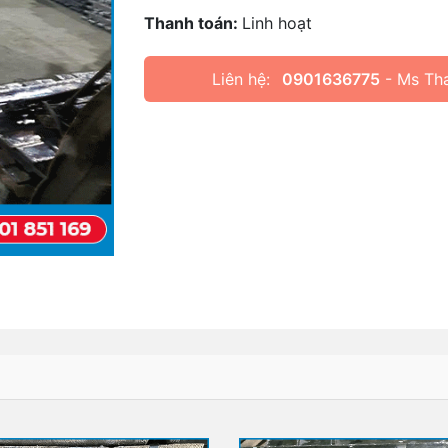
Thanh toán:
Linh hoạt
Liên hệ:
0901636775
- Ms Th