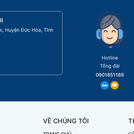
I
, Huyện Đức Hòa, Tỉnh
Hotline
Tổng đài
0901851169
VỀ CHÚNG TÔI
T
TRANG CHỦ
C