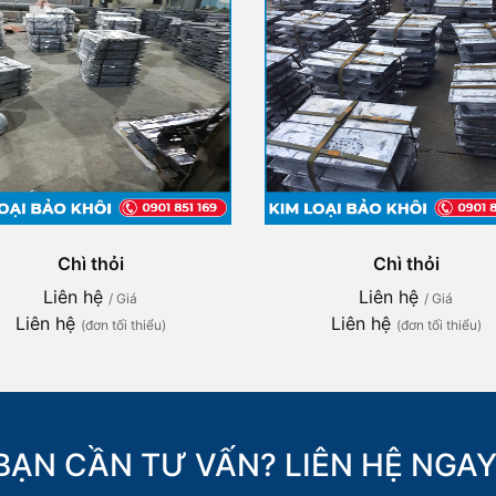
Chì thỏi
Chì thỏi
Liên hệ
Liên hệ
/ Giá
/ Giá
Liên hệ
Liên hệ
(đơn tối thiểu)
(đơn tối thiểu)
BẠN CẦN TƯ VẤN? LIÊN HỆ NGAY