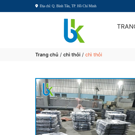
Địa chỉ: Q. Bình Tân, TP. Hồ Chí Minh
TRAN
Trang chủ
/
chì thỏi
/
chì thỏi