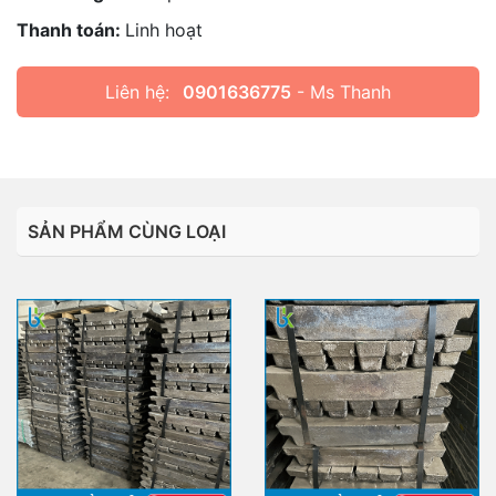
Thanh toán:
Linh hoạt
Liên hệ:
0901636775
- Ms Thanh
SẢN PHẨM CÙNG LOẠI